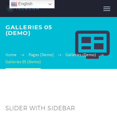
English
GALLERIES 05


(DEMO)
Home
Pages (Demo)
Galleries (Demo)
Galleries 05 (Demo)
SLIDER WITH SIDEBAR