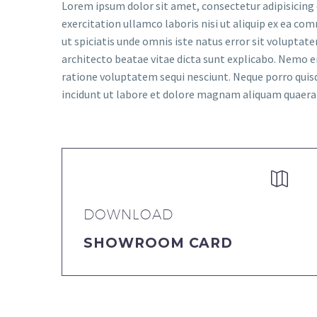
Lorem ipsum dolor sit amet, consectetur adipisicing 
exercitation ullamco laboris nisi ut aliquip ex ea com
ut spiciatis unde omnis iste natus error sit volupta
architecto beatae vitae dicta sunt explicabo. Nemo e
ratione voluptatem sequi nesciunt. Neque porro quis
incidunt ut labore et dolore magnam aliquam quaer


DOWNLOAD
SHOWROOM CARD