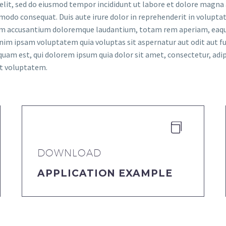
elit, sed do eiusmod tempor incididunt ut labore et dolore magna
modo consequat. Duis aute irure dolor in reprehenderit in voluptate
tem accusantium doloremque laudantium, totam rem aperiam, eaque i
nim ipsam voluptatem quia voluptas sit aspernatur aut odit aut fu
quam est, qui dolorem ipsum quia dolor sit amet, consectetur, adi
at voluptatem.


DOWNLOAD
APPLICATION EXAMPLE