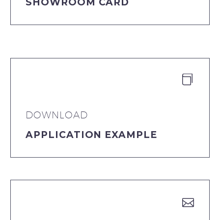
SHOWROOM CARD


DOWNLOAD
APPLICATION EXAMPLE

