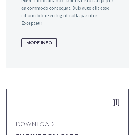
exercitation ullamco laboris nisi ut aliquip ex
ea commodo consequat. Duis aute elit esse
cillum dolore eu fugiat nulla pariatur.
Excepteur
MORE INFO


DOWNLOAD