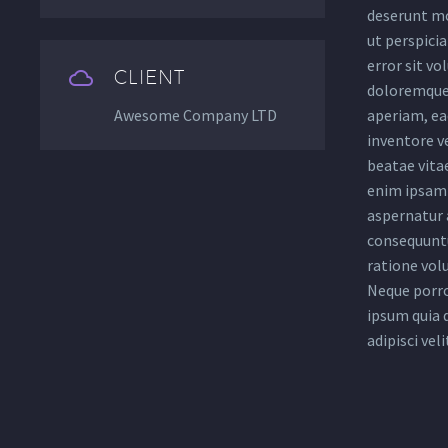
deserunt mo
ut perspicia
error sit v


CLIENT
doloremque
Awesome Company LTD
aperiam, eaq
inventore ve
beatae vita
enim ipsam 
aspernatur a
consequuntu
ratione vol
Neque porro
ipsum quia 
adipisci veli