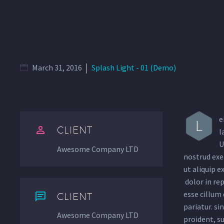
March 31, 2016
Splash Light - 01 (Demo)
e
L


CLIENT
l
U
Awesome Company LTD
nostrud exer
ut aliquip 
dolor in rep
esse cillum 


CLIENT
pariatur. si
Awesome Company LTD
proident, su