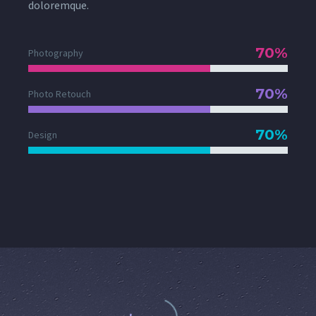
doloremque.
70%
Photography
70%
Photo Retouch
70%
Design