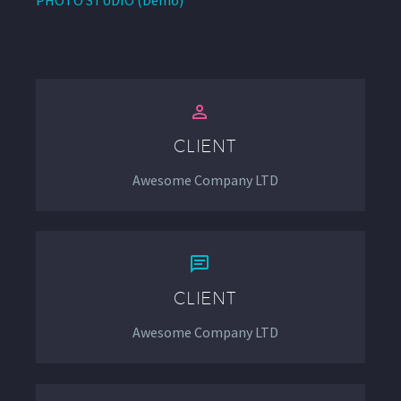
PHOTO STUDIO (Demo)


CLIENT
Awesome Company LTD


CLIENT
Awesome Company LTD