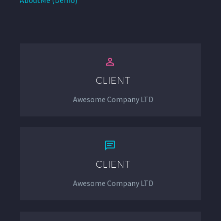
AboutMe (Demo)


CLIENT
Awesome Company LTD


CLIENT
Awesome Company LTD