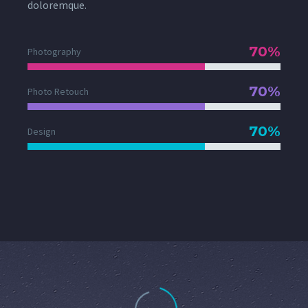
doloremque.
70%
Photography
70%
Photo Retouch
70%
Design