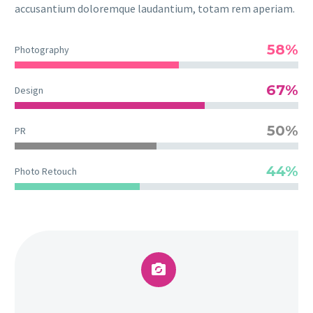
accusantium doloremque laudantium, totam rem aperiam.
58%
Photography
67%
Design
50%
PR
44%
Photo Retouch

