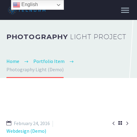
English
PHOTOGRAPHY
LIGHT PROJECT
Home
Portfolio Item
Photography Light (Demo)


February 24, 2016

Webdesign (Demo)