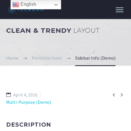
English
CLEAN & TRENDY
LAYOUT
Home
Portfolio Item
Sidebar Info (Demo)


April 4, 2016
Multi-Purpose (Demo)
DESCRIPTION