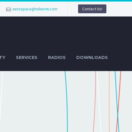
aerospace@telnorm.com
Contact Us!
TY
SERVICES
RADIOS
DOWNLOADS