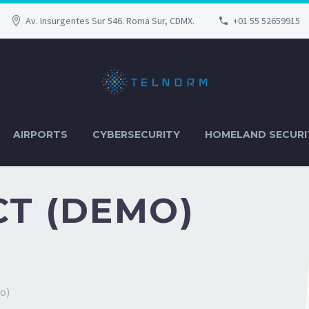
Av. Insurgentes Sur 546. Roma Sur, CDMX.
+01 55 52659915
AIRPORTS
CYBERSECURITY
HOMELAND SECURI
T (DEMO)
o)