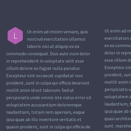
Ut enim ad m
Ut enim ad minim veniam, quis
L
exercitation 
nostrud exercitation ullamco
ex ea commod
laboris nisi ut aliquip ex ea
dolor in repr
commodo consequat. Duis aute irure dolor
esse cillum d
in reprehenderit in voluptate velit esse
Excepteur si
cillum dolore eu fugiat nulla pariatur.
proident, sunt
Excepteur sint occaecat cupidatat non
mollit anim i
proident, sunt in culpa qui officia deserunt
perspiciatis 
mollit anim id est laborum. Sed ut
voluptatem 
perspiciatis unde omnis iste natus error sit
laudantium, 
voluptatem accusantium doloremque
ipsa quae ab i
laudantium, totam rem aperiam, eaque
quasi archite
ipsa quae ab illo inventore veritatis et
sunt. reprehe
quasin proident, sunt in culpa qui officia de.