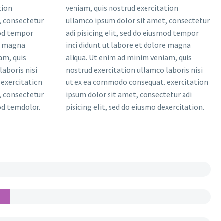
tion
veniam, quis nostrud exercitation
, consectetur
ullamco ipsum dolor sit amet, consectetur
mod tempor
adi pisicing elit, sed do eiusmod tempor
re magna
inci didunt ut labore et dolore magna
am, quis
aliqua. Ut enim ad minim veniam, quis
laboris nisi
nostrud exercitation ullamco laboris nisi
exercitation
ut ex ea commodo consequat. exercitation
, consectetur
ipsum dolor sit amet, consectetur adi
mod temdolor.
pisicing elit, sed do eiusmo dexercitation.