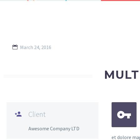
March 24, 2016
MULT


Client

Awesome Company LTD
et dolore ma