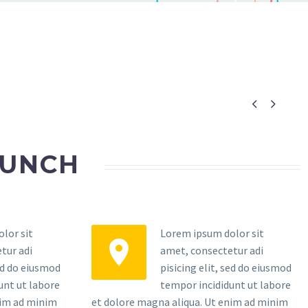


AUNCH
lor sit
Lorem ipsum dolor sit


tur adi
amet, consectetur adi
sed do eiusmod
pisicing elit, sed do eiusmod
unt ut labore
tempor incididunt ut labore
nim ad minim
et dolore magna aliqua. Ut enim ad minim