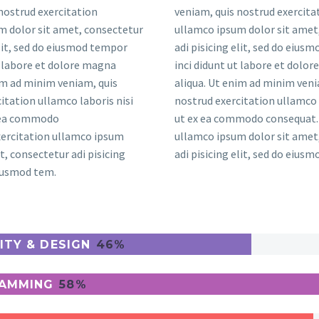
nostrud exercitation
veniam, quis nostrud exercita
m dolor sit amet, consectetur
ullamco ipsum dolor sit amet
elit, sed do eiusmod tempor
adi pisicing elit, sed do eius
t labore et dolore magna
inci didunt ut labore et dolo
im ad minim veniam, quis
aliqua. Ut enim ad minim veni
itation ullamco laboris nisi
nostrud exercitation ullamco 
x ea commodo
ut ex ea commodo consequat. 
xercitation ullamco ipsum
ullamco ipsum dolor sit amet
t, consectetur adi pisicing
adi pisicing elit, sed do eius
eiusmod tem.
ITY & DESIGN
46%
AMMING
58%