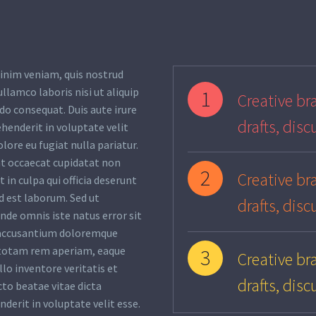
inim veniam, quis nostrud
ullamco laboris nisi ut aliquip
1
Creative bra
o consequat. Duis aute irure
drafts, disc
ehenderit in voluptate velit
olore eu fugiat nulla pariatur.
nt occaecat cupidatat non
2
Creative bra
 in culpa qui officia deserunt
d est laborum. Sed ut
drafts, disc
unde omnis iste natus error sit
accusantium doloremque
totam rem aperiam, eaque
3
Creative bra
llo inventore veritatis et
drafts, disc
cto beatae vitae dicta
nderit in voluptate velit esse.