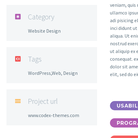
veniam, quis 
ullamco ipsu
Category

adi pisicing 
inci didunt u
Website Design
aliqua. Ut en
nostrud exerc
ut aliquip e
Tags

consequat. e
dolor sit ame
WordPress,Web, Design
elit, sed do 
Project url

USABIL
www.codex-themes.com
PROGR