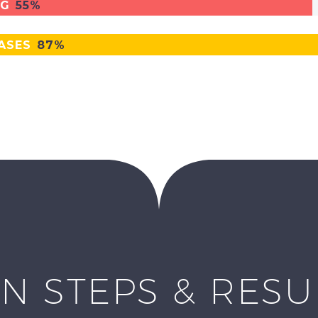
NG
55%
ASES
87%
N STEPS & RES