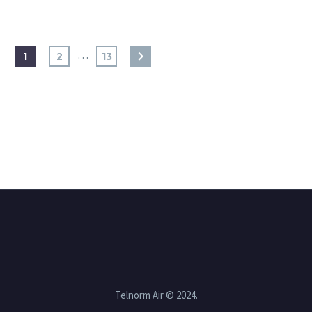
…
1
2
13
Telnorm Air © 2024.