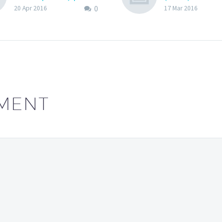
0
tristique velit ultrices sit
Lorem Ipsum. Pr
20 Apr 2016
17 Mar 2016
amet. (Demo)
gravida nibh vel v
Lorem Ipsum. Proin
auctor aliquet. 
gravida nibh vel velit
sollicitudin, lore
auctor aliquet. Aenean
bibendum auctor, 
sollicitudin, lorem quis
consequat ipsum
bibendum auctor, nisi elit
sagittis sem nibh 
consequat ipsum, nec
Duis sed odio sit
MENT
sagittis sem nibh id elit.
nibh vulputate cu
sit amet mauris.
accumsan ipsum v
Nam nec tellus a
tincidunt auctor 
odio.