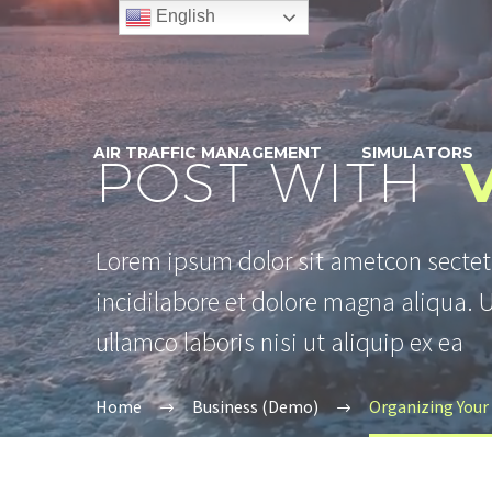
English
AIR TRAFFIC MANAGEMENT
SIMULATORS
POST WITH
Lorem ipsum dolor sit ametcon sectet
incidilabore et dolore magna aliqua. 
ullamco laboris nisi ut aliquip ex ea
Home
Business (Demo)
Organizing You