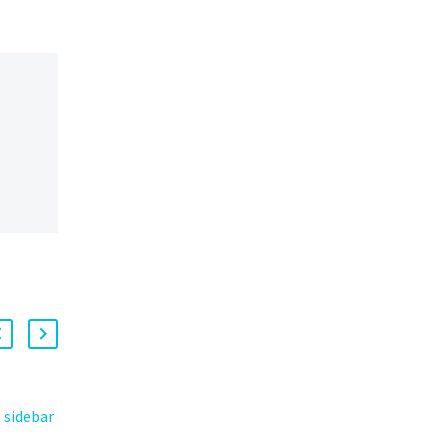
 sidebar
Blog post + right sidebar
(Demo)