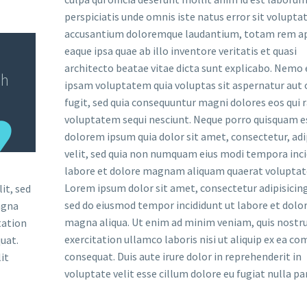
perspiciatis unde omnis iste natus error sit volupt
accusantium doloremque laudantium, totam rem a
eaque ipsa quae ab illo inventore veritatis et quasi
architecto beatae vitae dicta sunt explicabo. Nemo
bh
ipsam voluptatem quia voluptas sit aspernatur aut 
fugit, sed quia consequuntur magni dolores eos qui 
voluptatem sequi nesciunt. Neque porro quisquam es
dolorem ipsum quia dolor sit amet, consectetur, adi
velit, sed quia non numquam eius modi tempora inci
labore et dolore magnam aliquam quaerat volupta
Lorem ipsum dolor sit amet, consectetur adipisicing 
it, sed
sed do eiusmod tempor incididunt ut labore et dolo
agna
magna aliqua. Ut enim ad minim veniam, quis nostr
tation
exercitation ullamco laboris nisi ut aliquip ex ea 
uat.
consequat. Duis aute irure dolor in reprehenderit in
it
voluptate velit esse cillum dolore eu fugiat nulla par