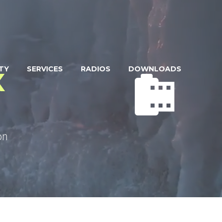
TY
SERVICES
RADIOS
DOWNLOADS
X


on