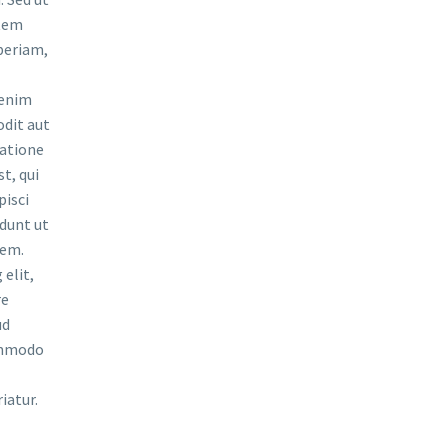
atem
periam,
 enim
odit aut
ratione
t, qui
pisci
dunt ut
tem.
elit,
re
ud
commodo
iatur.