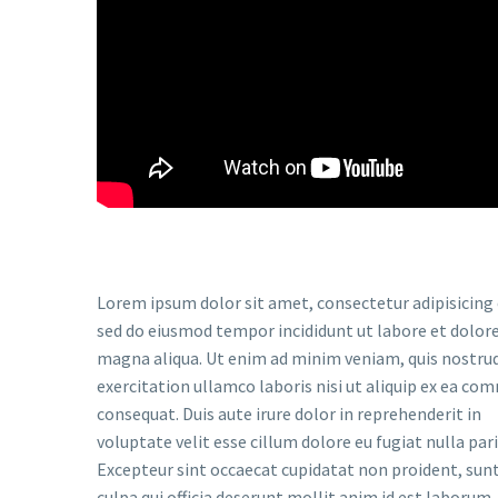
Lorem ipsum dolor sit amet, consectetur adipisicing e
sed do eiusmod tempor incididunt ut labore et dolor
magna aliqua. Ut enim ad minim veniam, quis nostru
exercitation ullamco laboris nisi ut aliquip ex ea c
consequat. Duis aute irure dolor in reprehenderit in
voluptate velit esse cillum dolore eu fugiat nulla pari
Excepteur sint occaecat cupidatat non proident, sunt
culpa qui officia deserunt mollit anim id est laborum.