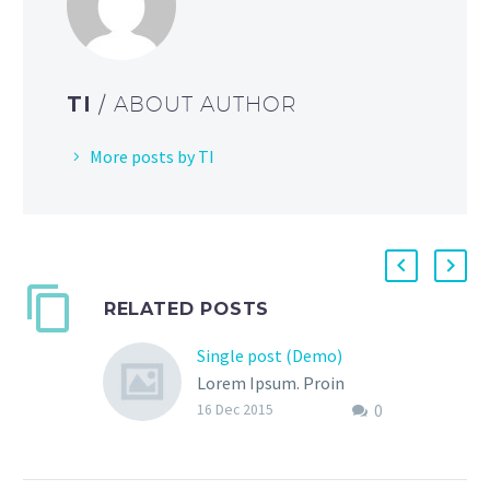
TI
/ ABOUT AUTHOR
More posts by TI
RELATED POSTS
Single post (Demo)
Lorem Ipsum. Proin
0
gravida nibh vel velit
16 Dec 2015
auctor aliquet. Aenean
sollicitudin, lorem quis